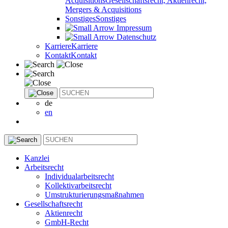
Acquisitions
Gesellschaftsrecht, Aktienrecht,
Mergers & Acquisitions
Sonstiges
Sonstiges
Impressum
Datenschutz
Karriere
Karriere
Kontakt
Kontakt
de
en
Kanzlei
Arbeitsrecht
Individualarbeitsrecht
Kollektivarbeitsrecht
Umstrukturierungsmaßnahmen
Gesellschaftsrecht
Aktienrecht
GmbH-Recht