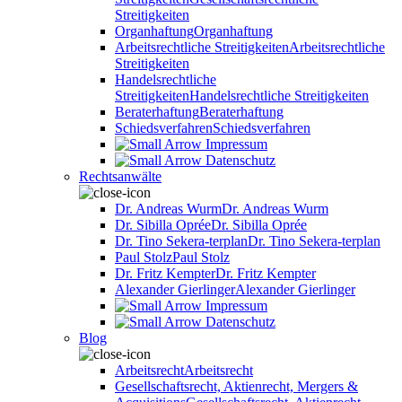
Streitigkeiten
Organhaftung
Organhaftung
Arbeitsrechtliche Streitigkeiten
Arbeitsrechtliche
Streitigkeiten
Handelsrechtliche
Streitigkeiten
Handelsrechtliche Streitigkeiten
Beraterhaftung
Beraterhaftung
Schiedsverfahren
Schiedsverfahren
Impressum
Datenschutz
Rechtsanwälte
Dr. Andreas Wurm
Dr. Andreas Wurm
Dr. Sibilla Oprée
Dr. Sibilla Oprée
Dr. Tino Sekera-terplan
Dr. Tino Sekera-terplan
Paul Stolz
Paul Stolz
Dr. Fritz Kempter
Dr. Fritz Kempter
Alexander Gierlinger
Alexander Gierlinger
Impressum
Datenschutz
Blog
Arbeitsrecht
Arbeitsrecht
Gesellschaftsrecht, Aktienrecht, Mergers &