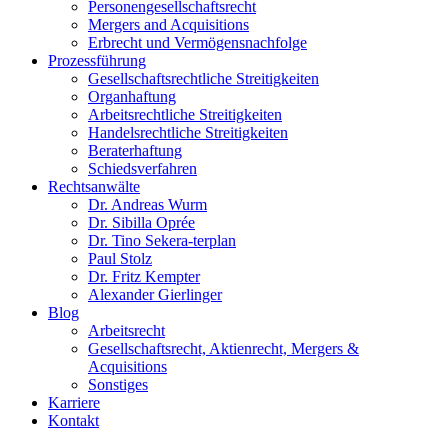
Personengesellschaftsrecht
Mergers and Acquisitions
Erbrecht und Vermögensnachfolge
Prozessführung
Gesellschaftsrechtliche Streitigkeiten
Organhaftung
Arbeitsrechtliche Streitigkeiten
Handelsrechtliche Streitigkeiten
Beraterhaftung
Schiedsverfahren
Rechtsanwälte
Dr. Andreas Wurm
Dr. Sibilla Oprée
Dr. Tino Sekera-terplan
Paul Stolz
Dr. Fritz Kempter
Alexander Gierlinger
Blog
Arbeitsrecht
Gesellschaftsrecht, Aktienrecht, Mergers &
Acquisitions
Sonstiges
Karriere
Kontakt