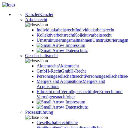
Kanzlei
Kanzlei
Arbeitsrecht
Individualarbeitsrecht
Individualarbeitsrecht
Kollektivarbeitsrecht
Kollektivarbeitsrecht
Umstrukturierungsmaßnahmen
Umstrukturierung
Impressum
Datenschutz
Gesellschaftsrecht
Aktienrecht
Aktienrecht
GmbH-Recht
GmbH-Recht
Personengesellschaftsrecht
Personengesellschaftsre
Mergers and Acquisitions
Mergers and
Acquisitions
Erbrecht und Vermögensnachfolge
Erbrecht und
Vermögensnachfolge
Impressum
Datenschutz
Prozessführung
Gesellschaftsrechtliche
Streitigkeiten
Gesellschaftsrechtliche